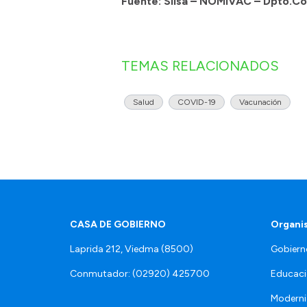
Fuente: Siisa – NOMIVAC – Dpto.C
TEMAS RELACIONADOS
Salud
COVID-19
Vacunación
CASA DE GOBIERNO
Organi
Laprida 212, Viedma (8500)
Gobiern
Conmutador: (02920) 425700
Educaci
Moderni