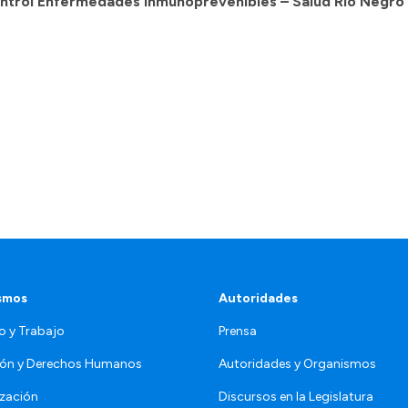
ontrol Enfermedades Inmunoprevenibles – Salud Río Negro
smos
Autoridades
o y Trabajo
Prensa
ón y Derechos Humanos
Autoridades y Organismos
zación
Discursos en la Legislatura