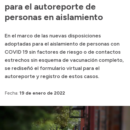
para el autoreporte de
Acerca de Río Negro
personas en aislamiento
Historia
Geografía
En el marco de las nuevas disposiciones
Invertí en Río Negro
adoptadas para el aislamiento de personas con
COVID 19 sin factores de riesgo o de contactos
estrechos sin esquema de vacunación completo,
Transparencia
se rediseñó el formulario virtual para el
autoreporte y registro de estos casos.
Presupuesto
Boletín Oficial
Fecha:
19 de enero de 2022
Compras y licitaciones
Consulta de expedientes
Consulta de pago a proveedores
Convocatorias