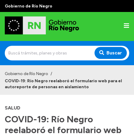
Gobierno de Río Negro
Buscar
Inicio
Gobierno de Río Negro
/
COVID-19: Río Negro reelaboró el formulario web para el
Autoridades
autoreporte de personas en aislamiento
Prensa
SALUD
Autoridades y Organismos
COVID-19: Río Negro
Discursos en la Legislatura
reelaboró el formulario web
Casa de Gobierno