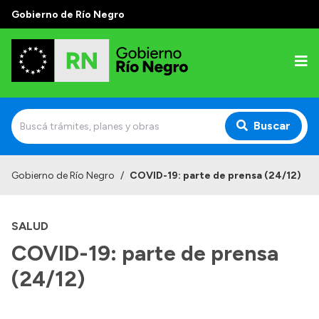
Gobierno de Río Negro
Buscar
Inicio
Gobierno de Río Negro
/
COVID-19: parte de prensa (24/12)
Autoridades
SALUD
Prensa
COVID-19: parte de prensa
Autoridades y Organismos
(24/12)
Discursos en la Legislatura
Casa de Gobierno