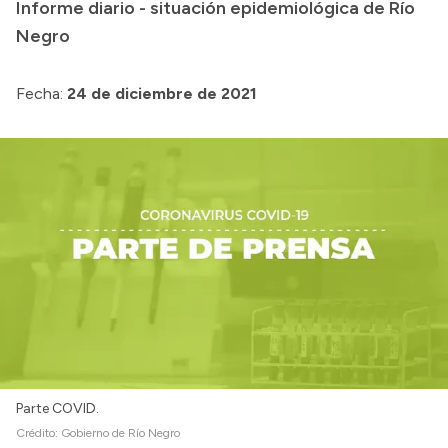
Informe diario - situación epidemiológica de Río
Acerca de Río Negro
Negro
Historia
Fecha:
24 de diciembre de 2021
Geografía
Invertí en Río Negro
Transparencia
Presupuesto
Boletín Oficial
Compras y licitaciones
Consulta de expedientes
Consulta de pago a proveedores
Parte COVID.
Convocatorias
Crédito:
Gobierno de Río Negro