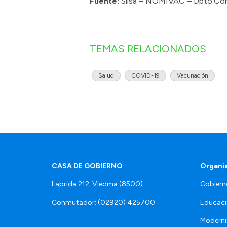
Fuente:
Siisa – NOMIVAC – Dpto.Con
TEMAS RELACIONADOS
Salud
COVID-19
Vacunación
CASA DE GOBIERNO
Organi
Laprida 212, Viedma (8500)
Gobiern
Conmutador: (02920) 425700
Educaci
Moderni