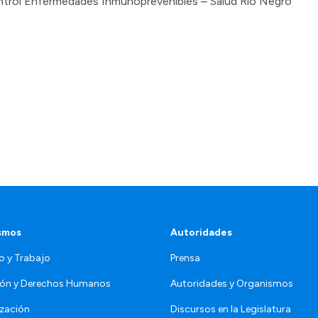
trol Enfermedades Inmunoprevenibles – Salud Río Negro
smos
Autoridades
o y Trabajo
Prensa
ón y Derechos Humanos
Autoridades y Organismos
zación
Discursos en la Legislatura