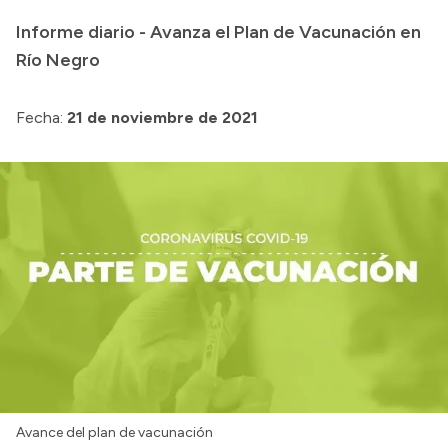
Informe diario - Avanza el Plan de Vacunación en
Acerca de Río Negro
Río Negro
Historia
Geografía
Fecha:
21 de noviembre de 2021
Invertí en Río Negro
Transparencia
Presupuesto
Boletín Oficial
Compras y licitaciones
Consulta de expedientes
Consulta de pago a proveedores
Convocatorias
Avance del plan de vacunación