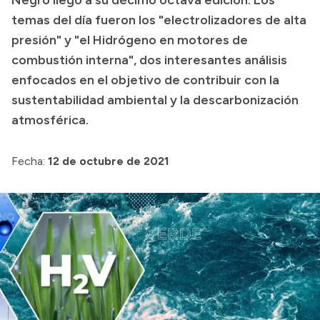
temas del día fueron los "electrolizadores de alta
Acerca de Río Negro
presión" y "el Hidrógeno en motores de
Historia
combustión interna", dos interesantes análisis
Geografía
enfocados en el objetivo de contribuir con la
sustentabilidad ambiental y la descarbonización
Invertí en Río Negro
atmosférica.
Transparencia
Fecha:
12 de octubre de 2021
Presupuesto
Boletín Oficial
Compras y licitaciones
Consulta de expedientes
Consulta de pago a proveedores
Convocatorias