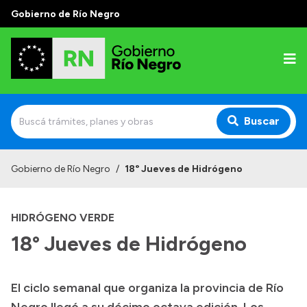
Gobierno de Río Negro
Buscar
Inicio
Gobierno de Río Negro
/
18° Jueves de Hidrógeno
Autoridades
HIDRÓGENO VERDE
Prensa
18° Jueves de Hidrógeno
Autoridades y Organismos
Discursos en la Legislatura
El ciclo semanal que organiza la provincia de Río
Casa de Gobierno
Negro llegó a su décimo octava edición. Los