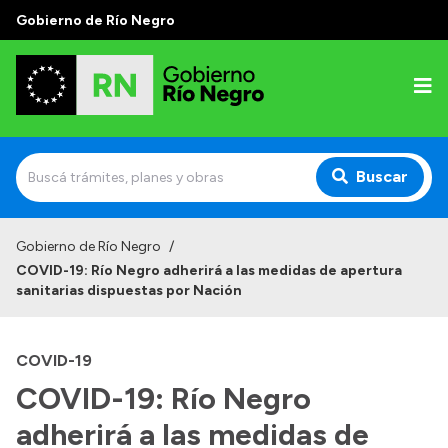
Gobierno de Río Negro
Buscar
Inicio
Gobierno de Río Negro
/
COVID-19: Río Negro adherirá a las medidas de apertura
Autoridades
sanitarias dispuestas por Nación
Prensa
COVID-19
Autoridades y Organismos
COVID-19: Río Negro
Discursos en la Legislatura
adherirá a las medidas de
Casa de Gobierno