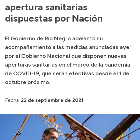
apertura sanitarias
Acerca de Río Negro
dispuestas por Nación
Historia
Geografía
El Gobierno de Río Negro adelantó su
Invertí en Río Negro
acompañamiento a las medidas anunciadas ayer
por el Gobierno Nacional que disponen nuevas
aperturas sanitarias en el marco de la pandemia
Transparencia
de COVID-19, que serán efectivas desde el 1 de
octubre próximo.
Presupuesto
Boletín Oficial
Fecha:
22 de septiembre de 2021
Compras y licitaciones
Consulta de expedientes
Consulta de pago a proveedores
Convocatorias