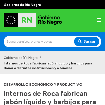
Gobierno de Río Negro
Buscar
Inicio
Gobierno de Río Negro
/
Internos de Roca fabrican jabón líquido y barbijos para
Autoridades
donar a distintas instituciones y a familias
Prensa
DESARROLLO ECONÓMICO Y PRODUCTIVO
Autoridades y Organismos
Internos de Roca fabrican
Discursos en la Legislatura
jabón líquido y barbijos para
Casa de Gobierno