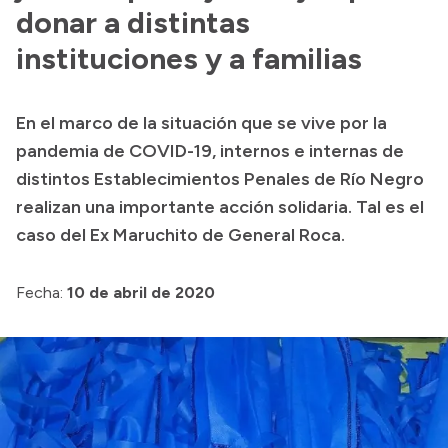
donar a distintas
Acerca de Río Negro
instituciones y a familias
Historia
Geografía
En el marco de la situación que se vive por la
Invertí en Río Negro
pandemia de COVID-19, internos e internas de
distintos Establecimientos Penales de Río Negro
realizan una importante acción solidaria. Tal es el
Transparencia
caso del Ex Maruchito de General Roca.
Presupuesto
Fecha:
10 de abril de 2020
Boletín Oficial
Compras y licitaciones
Consulta de expedientes
Consulta de pago a proveedores
Convocatorias