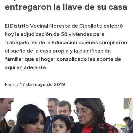
entregaron la llave de su casa
Acerca de Río Negro
Historia
El Distrito Vecinal Noreste de Cipolletti celebró
Geografía
hoy la adjudicación de 58 viviendas para
Invertí en Río Negro
trabajadores de la Educación quienes cumplieron
el sueño de la casa propia y la planificación
familiar que el hogar consolidado les aporta de
Transparencia
aquí en adelante.
Presupuesto
Fecha:
17 de mayo de 2019
Boletín Oficial
Compras y licitaciones
Consulta de expedientes
Consulta de pago a proveedores
Convocatorias