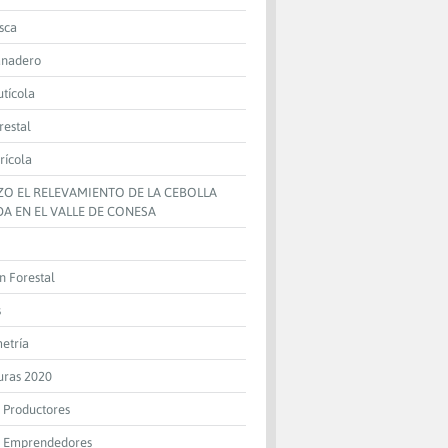
sca
anadero
utícola
restal
rícola
IZO EL RELEVAMIENTO DE LA CEBOLLA
A EN EL VALLE DE CONESA
n Forestal
s
metría
uras 2020
 Productores
 Emprendedores