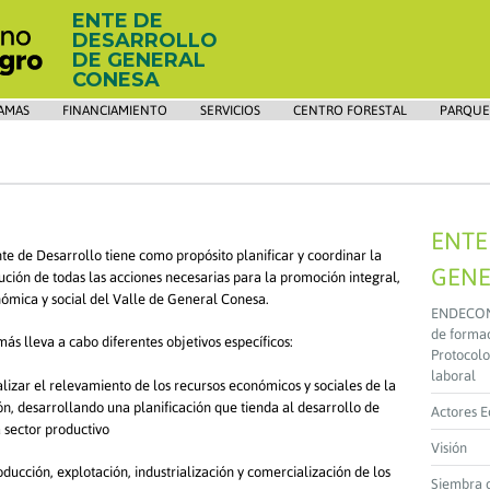
ENTE DE
DESARROLLO
DE GENERAL
CONESA
AMAS
FINANCIAMIENTO
SERVICIOS
CENTRO FORESTAL
PARQUE
ENTE
nte de Desarrollo tiene como propósito planificar y coordinar la
GENE
ución de todas las acciones necesarias para la promoción integral,
ómica y social del Valle de General Conesa.
ENDECON y
de formac
ás lleva a cabo diferentes objetivos específicos:
Protocolo
laboral
alizar el relevamiento de los recursos económicos y sociales de la
ón, desarrollando una planificación que tienda al desarrollo de
Actores 
 sector productivo
Visión
ucción, explotación, industrialización y comercialización de los
Siembra 