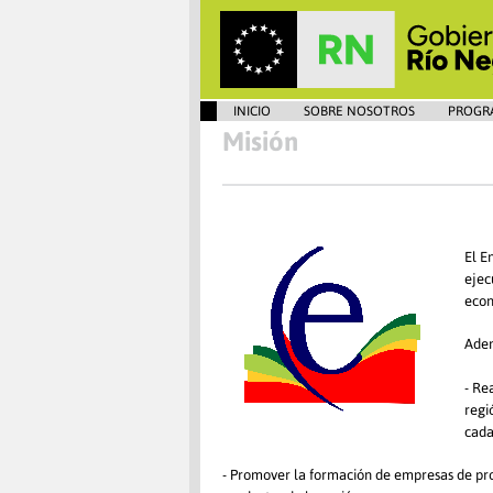
INICIO
SOBRE NOSOTROS
PROGR
Misión
El E
ejec
econ
Adem
- Re
regi
cada
- Promover la formación de empresas de prod