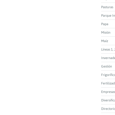
Pasturas
Parque In
Papa
Misión
Maíz
Líneas 1, 
Invernad
Gestión
Frigorífic
Fertiliza
Empresas
Diversific
Directori