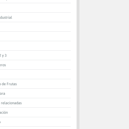
dustrial
2 y 3
eros
o de Frutas
dora
 relacionadas
ación
o