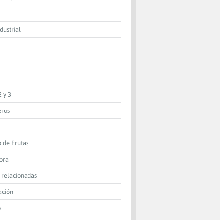
dustrial
2 y 3
eros
o de Frutas
dora
 relacionadas
ación
o