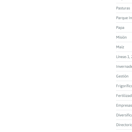
Pasturas
Parque In
Papa
Misión
Maíz
Líneas 1, 
Invernad
Gestión
Frigorífic
Fertiliza
Empresas
Diversific
Directori