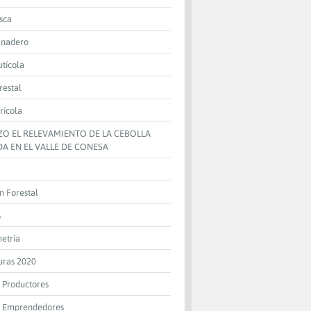
sca
anadero
utícola
restal
rícola
IZO EL RELEVAMIENTO DE LA CEBOLLA
A EN EL VALLE DE CONESA
n Forestal
s
metría
uras 2020
 Productores
 Emprendedores