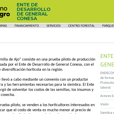
ENTE DE
DESARROLLO
DE GENERAL
CONESA
AMAS
FINANCIAMIENTO
SERVICIOS
CENTRO FORESTAL
PARQUE
ENTE
milla de Ajo” consiste en una prueba piloto de producción
GENE
ada por el Ente de Desarrollo de General Conesa, con el
 diversificación hortícola en la región.
ENDECON y
de formac
 llevó a cabo mediante un convenio con un productor
Protocolo
rra y las herramientas necesarias para la siembra. El Ente
laboral
rgó de solventar los costos de las semillas, los insumos y
 cosecha.
Actores 
Visión
prueba piloto, se venden a los horticultores interesados en
acar que el costo de venta es mucho menor al precio de
Siembra 