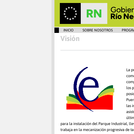
INICIO
SOBRE NOSOTROS
PROGR
Visión
La p
como
comp
los 
posi
Puer
las 
asis
últi
para la instalación del Parque Industrial, l
trabaja en la mecanización progresiva de t