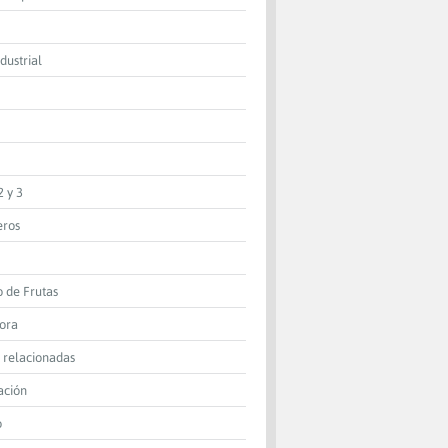
dustrial
2 y 3
eros
o de Frutas
dora
 relacionadas
ación
o