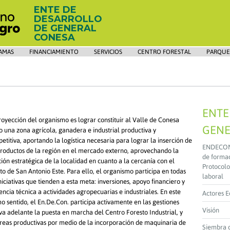
ENTE DE
DESARROLLO
DE GENERAL
CONESA
AMAS
FINANCIAMIENTO
SERVICIOS
CENTRO FORESTAL
PARQUE
ENTE
royección del organismo es lograr constituir al Valle de Conesa
GENE
 una zona agrícola, ganadera e industrial productiva y
etitiva, aportando la logística necesaria para lograr la inserción de
ENDECON y
productos de la región en el mercado externo, aprovechando la
de formac
ción estratégica de la localidad en cuanto a la cercanía con el
Protocolo
to de San Antonio Este. Para ello, el organismo participa en todas
laboral
iniciativas que tienden a esta meta: inversiones, apoyo financiero y
tencia técnica a actividades agropecuarias e industriales. En este
Actores 
mo sentido, el En.De.Con. participa activamente en las gestiones
Visión
leva adelante la puesta en marcha del Centro Foresto Industrial, y
areas productivas por medio de la incorporación de maquinaria de
Siembra 