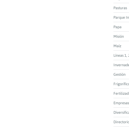
Pasturas
Parque In
Papa
Misión
Maíz
Líneas 1, 
Invernad
Gestión
Frigorífic
Fertiliza
Empresas
Diversific
Directori