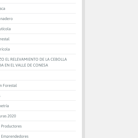
sca
anadero
utícola
restal
rícola
IZO EL RELEVAMIENTO DE LA CEBOLLA
A EN EL VALLE DE CONESA
n Forestal
s
metría
uras 2020
 Productores
 Emprendedores