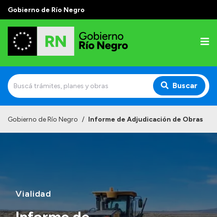
Gobierno de Río Negro
Buscar
Inicio
Gobierno de Río Negro
/
Informe de Adjudicación de Obras
Autoridades
Prensa
Autoridades y Organismos
Discursos en la Legislatura
Vialidad
Casa de Gobierno
Informe de