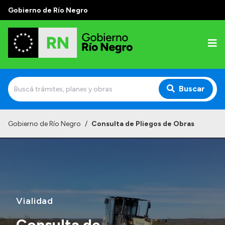
Gobierno de Río Negro
Buscar
Inicio
Gobierno de Río Negro
/
Consulta de Pliegos de Obras
Autoridades
Prensa
Autoridades y Organismos
Discursos en la Legislatura
Vialidad
Casa de Gobierno
Consulta de