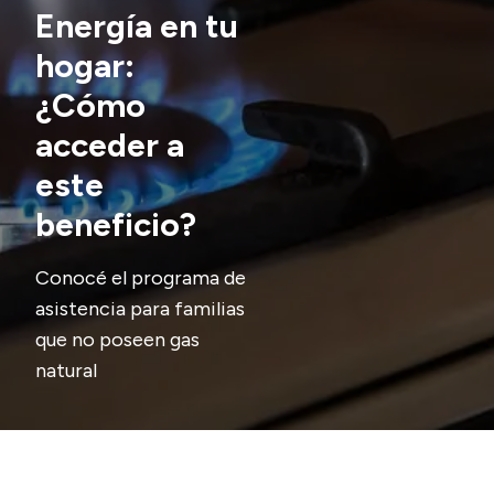
Energía en tu
Acerca de Río Negro
hogar:
Historia
¿Cómo
Geografía
acceder a
Invertí en Río Negro
este
beneficio?
Transparencia
Conocé el programa de
Presupuesto
asistencia para familias
Boletín Oficial
que no poseen gas
Compras y licitaciones
natural
Consulta de expedientes
Consulta de pago a proveedores
Convocatorias