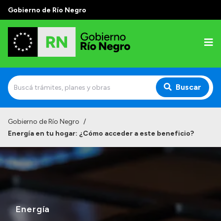
Gobierno de Río Negro
Buscar
Inicio
Gobierno de Río Negro
/
Energía en tu hogar: ¿Cómo acceder a este beneficio?
Autoridades
Prensa
Autoridades y Organismos
Discursos en la Legislatura
Energía
Casa de Gobierno