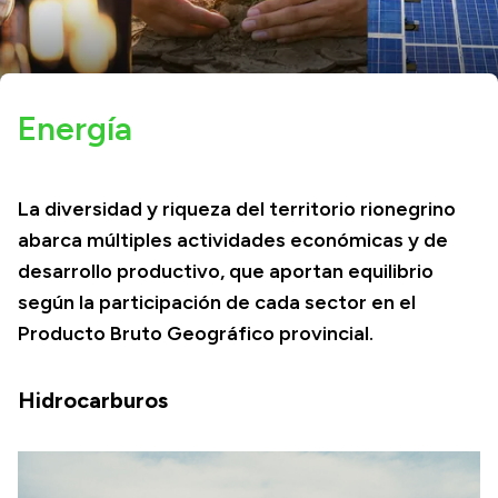
Acerca de Río Negro
Historia
Energía
Geografía
Invertí en Río Negro
La diversidad y riqueza del territorio rionegrino
abarca múltiples actividades económicas y de
Transparencia
desarrollo productivo, que aportan equilibrio
Presupuesto
según la participación de cada sector en el
Producto Bruto Geográfico provincial.
Boletín Oficial
Compras y licitaciones
Hidrocarburos
Consulta de expedientes
Consulta de pago a proveedores
Convocatorias