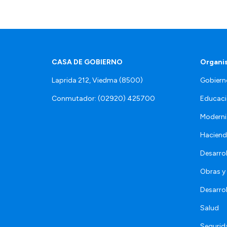
CASA DE GOBIERNO
Organi
Laprida 212, Viedma (8500)
Gobiern
Conmutador: (02920) 425700
Educaci
Moderni
Hacien
Desarro
Obras y 
Desarro
Salud
Segurid