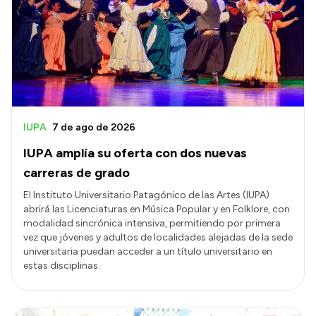
Acerca de Río Negro
Historia
Geografía
Invertí en Río Negro
IUPA
7 de ago de 2026
IUPA amplía su oferta con dos nuevas
Transparencia
carreras de grado
Presupuesto
El Instituto Universitario Patagónico de las Artes (IUPA)
abrirá las Licenciaturas en Música Popular y en Folklore, con
Boletín Oficial
modalidad sincrónica intensiva, permitiendo por primera
Compras y licitaciones
vez que jóvenes y adultos de localidades alejadas de la sede
universitaria puedan acceder a un título universitario en
Consulta de expedientes
estas disciplinas.
Consulta de pago a proveedores
Convocatorias