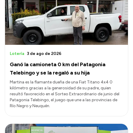
Acerca de Río Negro
Historia
Geografía
Invertí en Río Negro
Lotería
3 de ago de 2026
Ganó la camioneta 0 km del Patagonia
Transparencia
Telebingo y se la regaló a su hija
Presupuesto
Martina es la flamante dueña de una Fiat Titano 4x4 0
kilómetro gracias a la generosidad de su padre, quien
Boletín Oficial
resultó favorecido en el Sorteo Extraordinario de junio del
Compras y licitaciones
Patagonia Telebingo, el juego que une a las provincias de
Río Negro y Neuquén.
Consulta de expedientes
Consulta de pago a proveedores
Convocatorias