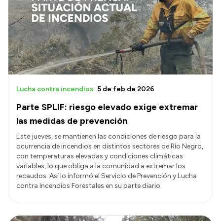
Acerca de Río Negro
Historia
Geografía
Invertí en Río Negro
Lucha contra incendios
5 de feb de 2026
Parte SPLIF: riesgo elevado exige extremar
Transparencia
las medidas de prevención
Presupuesto
Este jueves, se mantienen las condiciones de riesgo para la
ocurrencia de incendios en distintos sectores de Río Negro,
Boletín Oficial
con temperaturas elevadas y condiciones climáticas
Compras y licitaciones
variables, lo que obliga a la comunidad a extremar los
recaudos. Así lo informó el Servicio de Prevención y Lucha
Consulta de expedientes
contra Incendios Forestales en su parte diario.
Consulta de pago a proveedores
Convocatorias