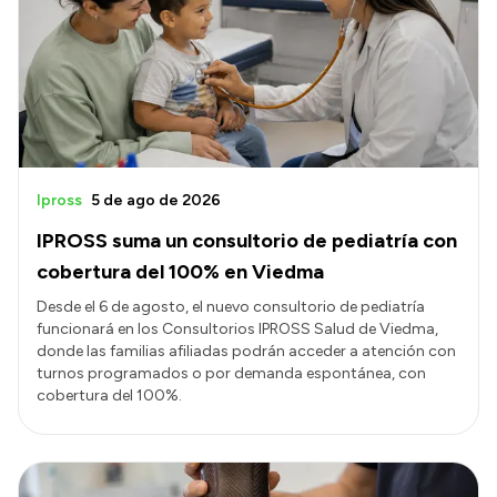
Acerca de Río Negro
Historia
Geografía
Invertí en Río Negro
Ipross
5 de ago de 2026
IPROSS suma un consultorio de pediatría con
Transparencia
cobertura del 100% en Viedma
Presupuesto
Desde el 6 de agosto, el nuevo consultorio de pediatría
funcionará en los Consultorios IPROSS Salud de Viedma,
Boletín Oficial
donde las familias afiliadas podrán acceder a atención con
Compras y licitaciones
turnos programados o por demanda espontánea, con
cobertura del 100%.
Consulta de expedientes
Consulta de pago a proveedores
Convocatorias