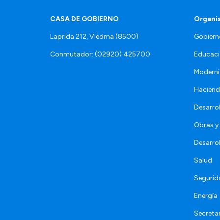
CASA DE GOBIERNO
Organi
Laprida 212, Viedma (8500)
Gobiern
Conmutador: (02920) 425700
Educaci
Moderni
Hacien
Desarro
Obras y 
Desarro
Salud
Segurid
Energía
Secretar