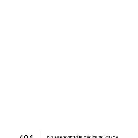
404
No se encontró la página solicitada
.