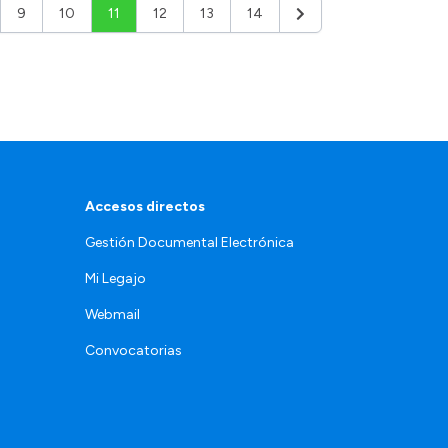
9
10
11
12
13
14
Siguiente
Accesos directos
Gestión Documental Electrónica
Mi Legajo
Webmail
Convocatorias