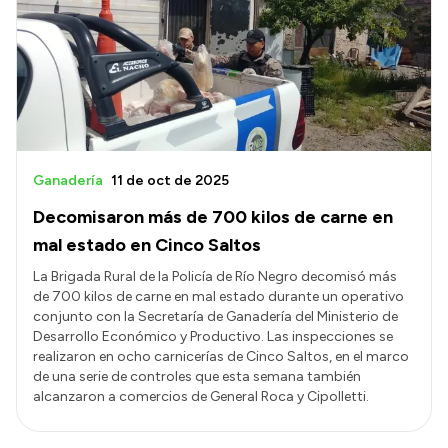
Acerca de Río Negro
Historia
Geografía
Invertí en Río Negro
Ganadería
11 de oct de 2025
Decomisaron más de 700 kilos de carne en
Transparencia
mal estado en Cinco Saltos
Presupuesto
La Brigada Rural de la Policía de Río Negro decomisó más
de 700 kilos de carne en mal estado durante un operativo
Boletín Oficial
conjunto con la Secretaría de Ganadería del Ministerio de
Compras y licitaciones
Desarrollo Económico y Productivo. Las inspecciones se
realizaron en ocho carnicerías de Cinco Saltos, en el marco
Consulta de expedientes
de una serie de controles que esta semana también
Consulta de pago a proveedores
alcanzaron a comercios de General Roca y Cipolletti.
Convocatorias