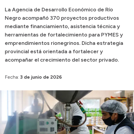
La Agencia de Desarrollo Económico de Río
Acerca de Río Negro
Negro acompañó 370 proyectos productivos
Historia
mediante financiamiento, asistencia técnica y
Geografía
herramientas de fortalecimiento para PYMES y
Invertí en Río Negro
emprendimientos rionegrinos. Dicha estrategia
provincial está orientada a fortalecer y
acompañar el crecimiento del sector privado.
Transparencia
Fecha:
3 de junio de 2026
Presupuesto
Boletín Oficial
Compras y licitaciones
Consulta de expedientes
Consulta de pago a proveedores
Convocatorias