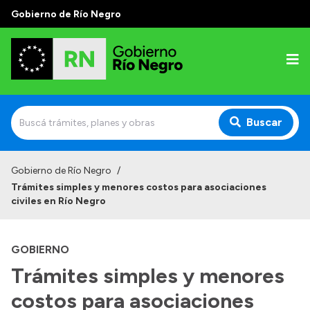
Gobierno de Río Negro
Buscar
Inicio
Gobierno de Río Negro
/
Trámites simples y menores costos para asociaciones
Autoridades
civiles en Río Negro
Prensa
GOBIERNO
Autoridades y Organismos
Trámites simples y menores
Discursos en la Legislatura
costos para asociaciones
Casa de Gobierno