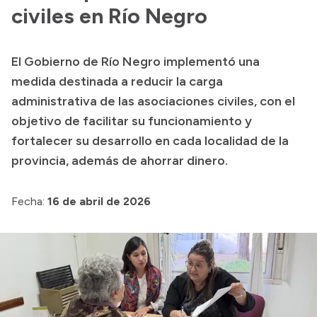
civiles en Río Negro
Acerca de Río Negro
Historia
El Gobierno de Río Negro implementó una
Geografía
medida destinada a reducir la carga
Invertí en Río Negro
administrativa de las asociaciones civiles, con el
objetivo de facilitar su funcionamiento y
fortalecer su desarrollo en cada localidad de la
Transparencia
provincia, además de ahorrar dinero.
Presupuesto
Fecha:
16 de abril de 2026
Boletín Oficial
Compras y licitaciones
Consulta de expedientes
Consulta de pago a proveedores
Convocatorias