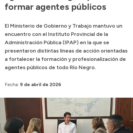
formar agentes públicos
Acerca de Río Negro
Historia
El Ministerio de Gobierno y Trabajo mantuvo un
Geografía
encuentro con el Instituto Provincial de la
Invertí en Río Negro
Administración Pública (IPAP) en la que se
presentaron distintas líneas de acción orientadas
a fortalecer la formación y profesionalización de
Transparencia
agentes públicos de todo Río Negro.
Presupuesto
Fecha:
9 de abril de 2026
Boletín Oficial
Compras y licitaciones
Consulta de expedientes
Consulta de pago a proveedores
Convocatorias