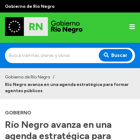
Gobierno de Río Negro
Buscar
Inicio
Gobierno de Río Negro
/
Río Negro avanza en una agenda estratégica para formar
Autoridades
agentes públicos
Prensa
GOBIERNO
Autoridades y Organismos
Río Negro avanza en una
Discursos en la Legislatura
agenda estratégica para
Casa de Gobierno