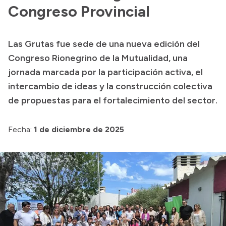
Congreso Provincial
Acerca de Río Negro
Historia
Las Grutas fue sede de una nueva edición del
Geografía
Congreso Rionegrino de la Mutualidad, una
Invertí en Río Negro
jornada marcada por la participación activa, el
intercambio de ideas y la construcción colectiva
de propuestas para el fortalecimiento del sector.
Transparencia
Fecha:
1 de diciembre de 2025
Presupuesto
Boletín Oficial
Compras y licitaciones
Consulta de expedientes
Consulta de pago a proveedores
Convocatorias