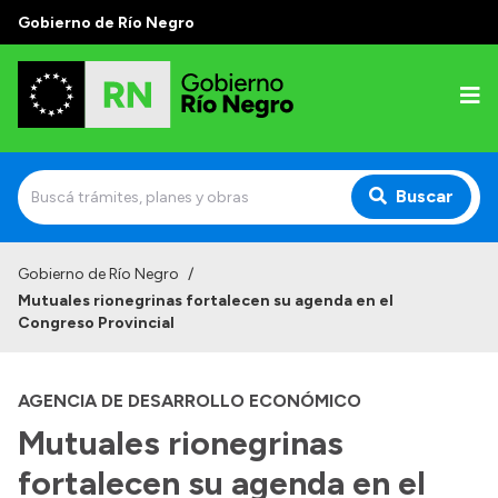
Gobierno de Río Negro
Buscar
Inicio
Gobierno de Río Negro
/
Mutuales rionegrinas fortalecen su agenda en el
Autoridades
Congreso Provincial
Prensa
AGENCIA DE DESARROLLO ECONÓMICO
Autoridades y Organismos
Mutuales rionegrinas
Discursos en la Legislatura
fortalecen su agenda en el
Casa de Gobierno