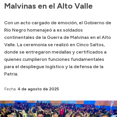
Malvinas en el Alto Valle
Acerca de Río Negro
Historia
Con un acto cargado de emoción, el Gobierno de
Geografía
Río Negro homenajeó a ex soldados
Invertí en Río Negro
continentales de la Guerra de Malvinas en el Alto
Valle. La ceremonia se realizó en Cinco Saltos,
donde se entregaron medallas y certificados a
Transparencia
quienes cumplieron funciones fundamentales
para el despliegue logístico y la defensa de la
Presupuesto
Patria.
Boletín Oficial
Compras y licitaciones
Fecha:
4 de agosto de 2025
Consulta de expedientes
Consulta de pago a proveedores
Convocatorias