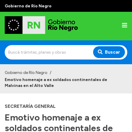
Gobierno de Río Negro
Buscar
Inicio
Gobierno de Río Negro
/
Emotivo homenaje a ex soldados continentales de
Autoridades
Malvinas en el Alto Valle
Prensa
SECRETARÍA GENERAL
Autoridades y Organismos
Emotivo homenaje a ex
Discursos en la Legislatura
soldados continentales de
Casa de Gobierno