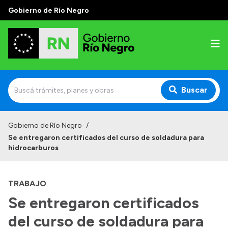
Gobierno de Río Negro
Buscar
Inicio
Gobierno de Río Negro
/
Se entregaron certificados del curso de soldadura para
Autoridades
hidrocarburos
Prensa
TRABAJO
Autoridades y Organismos
Se entregaron certificados
Discursos en la Legislatura
del curso de soldadura para
Casa de Gobierno