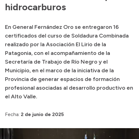
hidrocarburos
Acerca de Río Negro
Historia
En General Fernández Oro se entregaron 16
Geografía
certificados del curso de Soldadura Combinada
Invertí en Río Negro
realizado por la Asociación El Lirio de la
Patagonia, con el acompañamiento de la
Secretaría de Trabajo de Río Negro y el
Transparencia
Municipio, en el marco de la iniciativa de la
Provincia de generar espacios de formación
Presupuesto
profesional asociadas al desarrollo productivo en
Boletín Oficial
el Alto Valle.
Compras y licitaciones
Consulta de expedientes
Fecha:
2 de junio de 2025
Consulta de pago a proveedores
Convocatorias