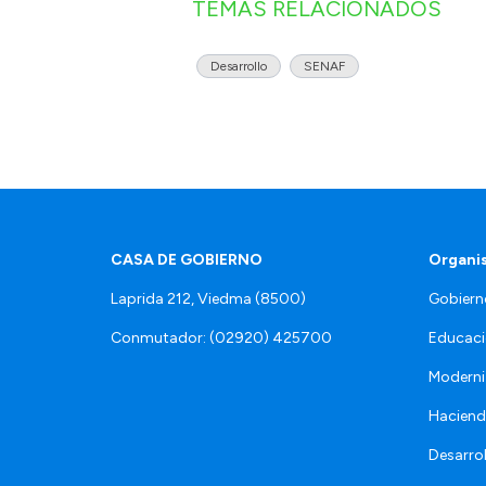
TEMAS RELACIONADOS
Desarrollo
SENAF
CASA DE GOBIERNO
Organi
Laprida 212, Viedma (8500)
Gobiern
Conmutador: (02920) 425700
Educaci
Moderni
Hacien
Desarro