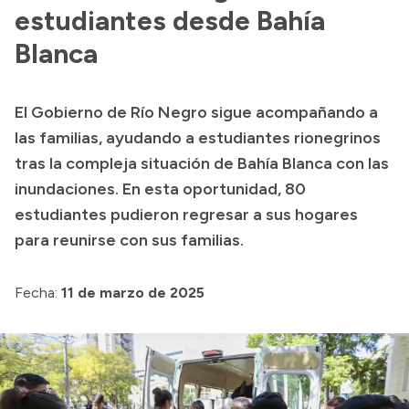
estudiantes desde Bahía
Acerca de Río Negro
Blanca
Historia
Geografía
El Gobierno de Río Negro sigue acompañando a
Invertí en Río Negro
las familias, ayudando a estudiantes rionegrinos
tras la compleja situación de Bahía Blanca con las
inundaciones. En esta oportunidad, 80
Transparencia
estudiantes pudieron regresar a sus hogares
para reunirse con sus familias.
Presupuesto
Boletín Oficial
Fecha:
11 de marzo de 2025
Compras y licitaciones
Consulta de expedientes
Consulta de pago a proveedores
Convocatorias