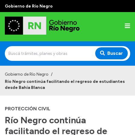
Gobierno de Río Negro
Buscar
Inicio
Gobierno de Río Negro
/
Río Negro continúa facilitando el regreso de estudiantes
Autoridades
desde Bahía Blanca
Prensa
PROTECCIÓN CIVIL
Autoridades y Organismos
Río Negro continúa
Discursos en la Legislatura
facilitando el regreso de
Casa de Gobierno