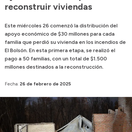
reconstruir viviendas
Acerca de Río Negro
Historia
Este miércoles 26 comenzó la distribución del
Geografía
apoyo económico de $30 millones para cada
Invertí en Río Negro
familia que perdió su vivienda en los incendios de
El Bolsón. En esta primera etapa, se realizó el
pago a 50 familias, con un total de $1.500
Transparencia
millones destinados a la reconstrucción.
Presupuesto
Fecha:
26 de febrero de 2025
Boletín Oficial
Compras y licitaciones
Consulta de expedientes
Consulta de pago a proveedores
Convocatorias