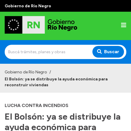
Gobierno de Río Negro
Buscar
Inicio
Gobierno de Río Negro
/
El Bolsón: ya se distribuye la ayuda económica para
Autoridades
reconstruir viviendas
Prensa
LUCHA CONTRA INCENDIOS
Autoridades y Organismos
El Bolsón: ya se distribuye la
Discursos en la Legislatura
ayuda económica para
Casa de Gobierno