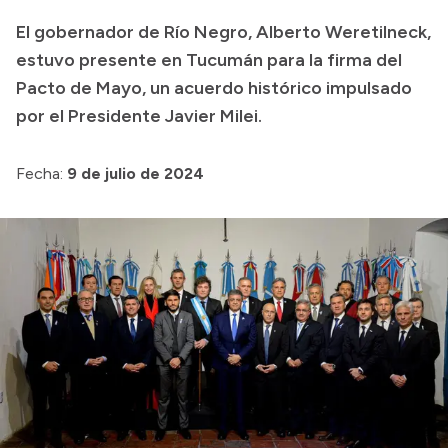
El gobernador de Río Negro, Alberto Weretilneck,
Acerca de Río Negro
estuvo presente en Tucumán para la firma del
Historia
Pacto de Mayo, un acuerdo histórico impulsado
Geografía
por el Presidente Javier Milei.
Invertí en Río Negro
Fecha:
9 de julio de 2024
Transparencia
Presupuesto
Boletín Oficial
Compras y licitaciones
Consulta de expedientes
Consulta de pago a proveedores
Convocatorias