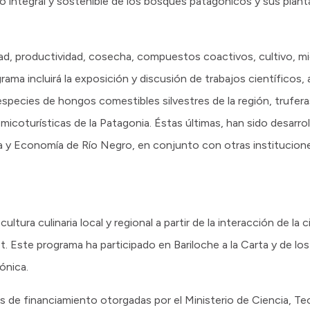
so integral y sostenible de los bosques patagónicos y sus plant
d, productividad, cosecha, compuestos coactivos, cultivo, m
ama incluirá la exposición y discusión de trabajos científicos,
especies de hongos comestibles silvestres de la región, trufer
coturísticas de la Patagonia. Éstas últimas, han sido desarroll
ía y Economía de Río Negro, en conjunto con otras institucione
ltura culinaria local y regional a partir de la interacción de la ci
 Este programa ha participado en Bariloche a la Carta y de lo
ónica.
as de financiamiento otorgadas por el Ministerio de Ciencia, T