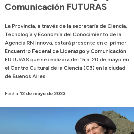
Comunicación FUTURAS
Acerca de Río Negro
Historia
La Provincia, a través de la secretaría de Ciencia,
Geografía
Tecnología y Economía del Conocimiento de la
Invertí en Río Negro
Agencia RN Innova, estará presente en el primer
Encuentro Federal de Liderazgo y Comunicación
FUTURAS que se realizará del 15 al 20 de mayo en
Transparencia
el Centro Cultural de la Ciencia (C3) en la ciudad
de Buenos Aires.
Presupuesto
Boletín Oficial
Fecha:
12 de mayo de 2023
Compras y licitaciones
Consulta de expedientes
Consulta de pago a proveedores
Convocatorias