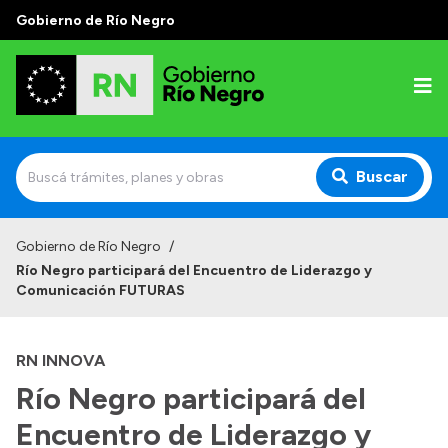
Gobierno de Río Negro
Buscar
Inicio
Gobierno de Río Negro
/
Río Negro participará del Encuentro de Liderazgo y
Autoridades
Comunicación FUTURAS
Prensa
RN INNOVA
Autoridades y Organismos
Río Negro participará del
Discursos en la Legislatura
Encuentro de Liderazgo y
Casa de Gobierno