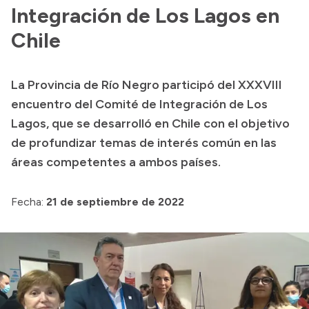
Integración de Los Lagos en
Acerca de Río Negro
Chile
Historia
Geografía
La Provincia de Río Negro participó del XXXVIII
Invertí en Río Negro
encuentro del Comité de Integración de Los
Lagos, que se desarrolló en Chile con el objetivo
de profundizar temas de interés común en las
Transparencia
áreas competentes a ambos países.
Presupuesto
Fecha:
21 de septiembre de 2022
Boletín Oficial
Compras y licitaciones
Consulta de expedientes
Consulta de pago a proveedores
Convocatorias