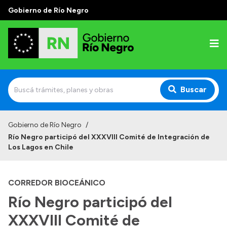
Gobierno de Río Negro
Buscar
Inicio
Gobierno de Río Negro
/
Río Negro participó del XXXVIII Comité de Integración de
Autoridades
Los Lagos en Chile
Prensa
CORREDOR BIOCEÁNICO
Autoridades y Organismos
Río Negro participó del
Discursos en la Legislatura
XXXVIII Comité de
Casa de Gobierno