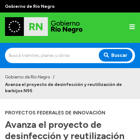
Gobierno de Río Negro
Buscar
Inicio
Gobierno de Río Negro
/
Avanza el proyecto de desinfección y reutilización de
Autoridades
barbijos N95
Prensa
PROYECTOS FEDERALES DE INNOVACIÓN
Autoridades y Organismos
Avanza el proyecto de
Discursos en la Legislatura
desinfección y reutilización
Casa de Gobierno