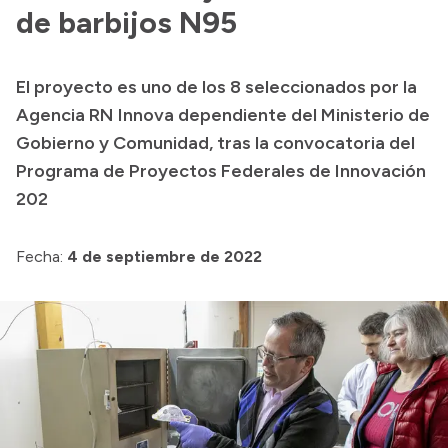
de barbijos N95
Acerca de Río Negro
Historia
El proyecto es uno de los 8 seleccionados por la
Geografía
Agencia RN Innova dependiente del Ministerio de
Invertí en Río Negro
Gobierno y Comunidad, tras la convocatoria del
Programa de Proyectos Federales de Innovación
202
Transparencia
Fecha:
4 de septiembre de 2022
Presupuesto
Boletín Oficial
Compras y licitaciones
Consulta de expedientes
Consulta de pago a proveedores
Convocatorias