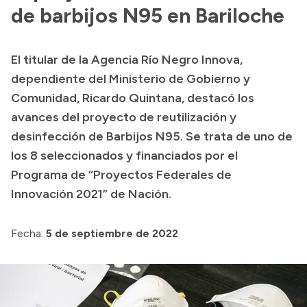
de barbijos N95 en Bariloche
Acerca de Río Negro
Historia
El titular de la Agencia Río Negro Innova,
Geografía
dependiente del Ministerio de Gobierno y
Invertí en Río Negro
Comunidad, Ricardo Quintana, destacó los
avances del proyecto de reutilización y
desinfección de Barbijos N95. Se trata de uno de
Transparencia
los 8 seleccionados y financiados por el
Programa de “Proyectos Federales de
Presupuesto
Innovación 2021” de Nación.
Boletín Oficial
Compras y licitaciones
Fecha:
5 de septiembre de 2022
Consulta de expedientes
Consulta de pago a proveedores
Convocatorias