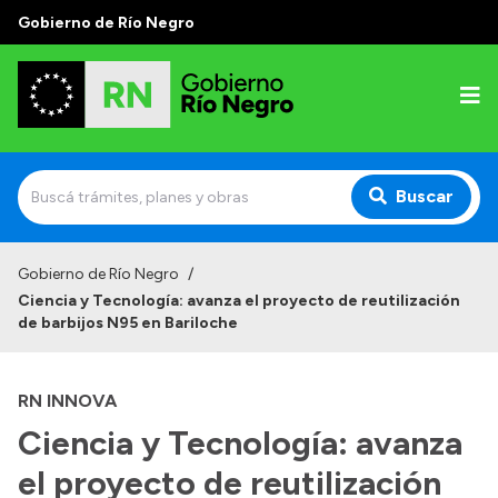
Gobierno de Río Negro
Buscar
Inicio
Gobierno de Río Negro
/
Ciencia y Tecnología: avanza el proyecto de reutilización
Autoridades
de barbijos N95 en Bariloche
Prensa
RN INNOVA
Autoridades y Organismos
Ciencia y Tecnología: avanza
Discursos en la Legislatura
el proyecto de reutilización
Casa de Gobierno