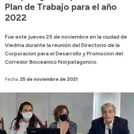
Plan de Trabajo para el año
Acerca de Río Negro
2022
Historia
Geografía
Fue este jueves 25 de noviembre en la ciudad de
Invertí en Río Negro
Viedma durante la reunión del Directorio de la
Corporacion para el Desarrollo y Promocion del
Corredor Bioceanico Norpatagonico.
Transparencia
Fecha:
25 de noviembre de 2021
Presupuesto
Boletín Oficial
Compras y licitaciones
Consulta de expedientes
Consulta de pago a proveedores
Convocatorias