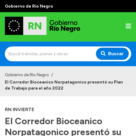
Gobierno de Río Negro
Buscar
Inicio
Gobierno de Río Negro
/
El Corredor Bioceanico Norpatagonico presentó su Plan
Autoridades
de Trabajo para el año 2022
Prensa
RN INVIERTE
Autoridades y Organismos
El Corredor Bioceanico
Discursos en la Legislatura
Norpatagonico presentó su
Casa de Gobierno