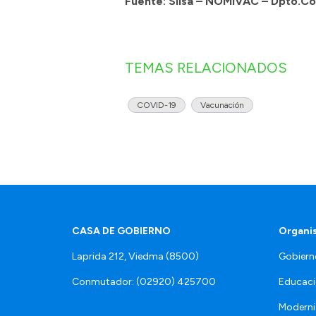
Fuente: Siisa – NOMIVAC – Dpto.C
TEMAS RELACIONADOS
COVID-19
Vacunación
CASA DE GOBIERNO
Organi
Laprida 212, Viedma (8500)
Gobiern
Conmutador: (02920) 425700
Educaci
Moderni