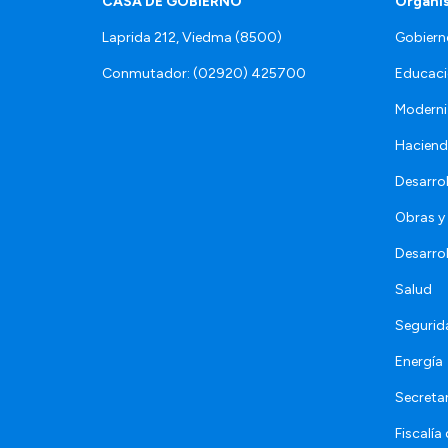
CASA DE GOBIERNO
Organi
Laprida 212, Viedma (8500)
Gobiern
Conmutador: (02920) 425700
Educaci
Moderni
Hacien
Desarro
Obras y 
Desarro
Salud
Segurid
Energía
Secretar
Fiscalía