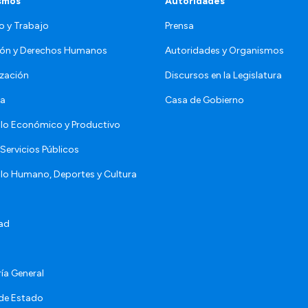
smos
Autoridades
o y Trabajo
Prensa
ón y Derechos Humanos
Autoridades y Organismos
zación
Discursos en la Legislatura
da
Casa de Gobierno
llo Económico y Productivo
Servicios Públicos
llo Humano, Deportes y Cultura
ad
ía General
 de Estado