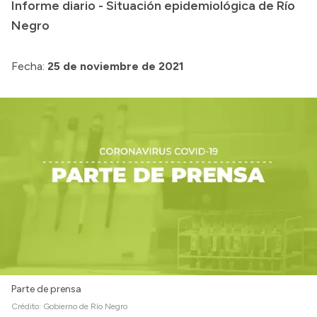
Informe diario - Situación epidemiológica de Río
Acerca de Río Negro
Negro
Historia
Fecha:
25 de noviembre de 2021
Geografía
Invertí en Río Negro
Transparencia
Presupuesto
Boletín Oficial
Compras y licitaciones
Consulta de expedientes
Consulta de pago a proveedores
Parte de prensa
Convocatorias
Crédito:
Gobierno de Río Negro