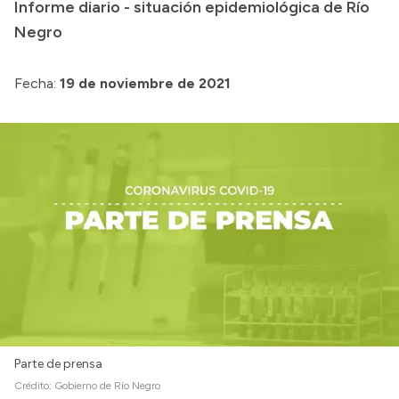
Informe diario - situación epidemiológica de Río
Acerca de Río Negro
Negro
Historia
Fecha:
19 de noviembre de 2021
Geografía
Invertí en Río Negro
Transparencia
Presupuesto
Boletín Oficial
Compras y licitaciones
Consulta de expedientes
Consulta de pago a proveedores
Parte de prensa
Convocatorias
Crédito:
Gobierno de Río Negro