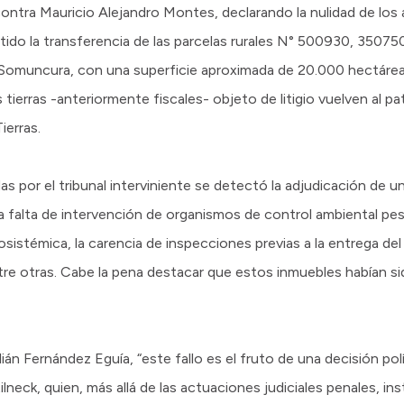
contra Mauricio Alejandro Montes, declarando la nulidad de los
mitido la transferencia de las parcelas rurales N° 500930, 3507
l Somuncura, con una superficie aproximada de 20.000 hectár
as tierras -anteriormente fiscales- objeto de litigio vuelven al pa
ierras.
das por el tribunal interviniente se detectó la adjudicación de
la falta de intervención de organismos de control ambiental pes
sistémica, la carencia de inspecciones previas a la entrega del t
tre otras. Cabe la pena destacar que estos inmuebles habían s
ián Fernández Eguía, “este fallo es el fruto de una decisión po
neck, quien, más allá de las actuaciones judiciales penales, ins