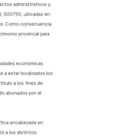
 actos administrativos y
50, 500750, ubicadas en
eas. Como consecuencia
trimonio provincial para
 unidades económicas
e a estar localizados los
ítulo a los fines de
ido abonados por el
lítica encabezada en
tó a los distintos