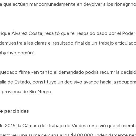
 a que actúen mancomunadamente en devolver a los rionegrinos 
nrique Álvarez Costa, resaltó que “el respaldo dado por el Poder 
emuestra a las claras el resultado final de un trabajo articulad
objetivo común”.
quedado firme -en tanto el demandado podría recurrir la decisió
calía de Estado, constituye un decisivo avance hacía la recupe
a provincia de Río Negro.
e percibidas
e 2015, la Cámara del Trabajo de Viedma resolvió que el miembr
á devolver una suma cercana a los $400.000, indebidamente perc