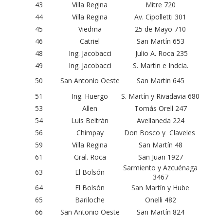
43
Villa Regina
Mitre 720
44
Villa Regina
Av. Cipolletti 301
45
Viedma
25 de Mayo 710
46
Catriel
San Martín 653
48
Ing. Jacobacci
Julio A. Roca 235
49
Ing. Jacobacci
S. Martin e Indcia.
50
San Antonio Oeste
San Martin 645
51
Ing. Huergo
S. Martín y Rivadavia 680
53
Allen
Tomás Orell 247
54
Luis Beltrán
Avellaneda 224
56
Chimpay
Don Bosco y Claveles
59
Villa Regina
San Martín 48
61
Gral. Roca
San Juan 1927
Sarmiento y Azcuénaga
63
El Bolsón
3467
64
El Bolsón
San Martín y Hube
65
Bariloche
Onelli 482
66
San Antonio Oeste
San Martín 824