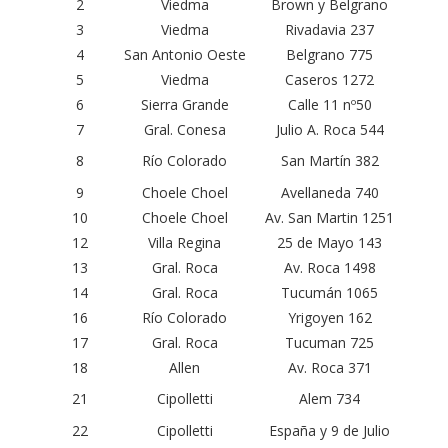
2
Viedma
Brown y Belgrano
3
Viedma
Rivadavia 237
4
San Antonio Oeste
Belgrano 775
5
Viedma
Caseros 1272
6
Sierra Grande
Calle 11 nº50
7
Gral. Conesa
Julio A. Roca 544
8
Río Colorado
San Martín 382
9
Choele Choel
Avellaneda 740
10
Choele Choel
Av. San Martin 1251
12
Villa Regina
25 de Mayo 143
13
Gral. Roca
Av. Roca 1498
14
Gral. Roca
Tucumán 1065
16
Río Colorado
Yrigoyen 162
17
Gral. Roca
Tucuman 725
18
Allen
Av. Roca 371
21
Cipolletti
Alem 734
22
Cipolletti
España y 9 de Julio