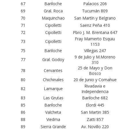
67
Bariloche
Palacios 206
69
Gral. Roca
Tucumán 809
70
Maquinchao
San Martín y Belgrano
71
Cipolletti
Saenz Peña 410
72
Cipolletti
Pbro J. M. Brentana 647
Fray Mamerto Esquiu
73
Cipolletti
1153
75
Bariloche
Villegas 247
9 de Julio y M.Moreno
77
Gral. Godoy
310
25 de Mayo y Don
78
Cervantes
Bosco
80
Chichinales
20 de Junio y Comahue
Rivadavia e
82
Lamarque
Independencia
83
Las Grutas
Bariloche 682
85
Bariloche
Elordi 445
86
Valcheta
San Martin 385
88
Viedma
Zatti 857
89
Sierra Grande
Av. Novillo 220