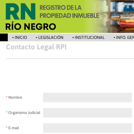
• INICIO
• LEGISLACIÓN
• INSTITUCIONAL
• INFO. G
Contacto Legal RPI
*
Nombre
*
Organismo Judicial
*
E-mail