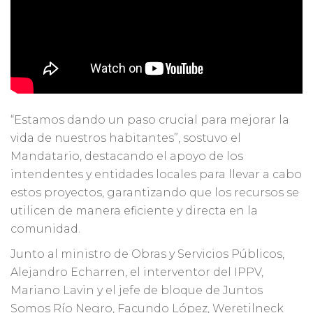
“Estamos dando un paso crucial para mejorar la
vida de nuestros habitantes”, sostuvo el
Mandatario, destacando el apoyo de los
intendentes y entidades locales para llevar a cabo
estos proyectos, garantizando que los recursos se
utilicen de manera eficiente y directa en la
comunidad.
Junto al ministro de Obras y Servicios Públicos,
Alejandro Echarren, el interventor del IPPV,
Mariano Lavin y el jefe de bloque de Juntos
Somos Río Negro, Facundo López, Weretilneck