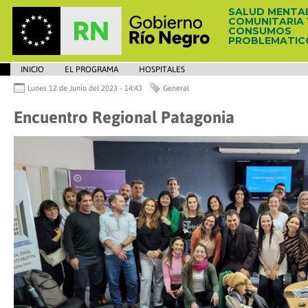
SALUD MENTA
COMUNITARIA 
CONSUMOS
PROBLEMATIC
INICIO
EL PROGRAMA
HOSPITALES
Lunes 12 de Junio del 2023 - 14:43
General
Encuentro Regional Patagonia